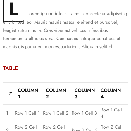
L
orem ipsum dolor sit amet, consectetur adipiscing
elit. Ut sed leo. Mauris mauris massa, eleifend et purus vel,
feugiat rutrum nulla. Cras vitae est vel ipsum faucibus
fermentum a ultricies urna. Cum sociis natoque penatibus et
magnis dis parturient montes.parturient. Aliquam velit elit
TABLE
COLUMN
COLUMN
COLUMN
COLUMN
#
1
2
3
4
Row 1 Cell
1
Row 1 Cell 1
Row 1 Cell 2
Row 1 Cell 3
4
Row 2 Cell
Row 2 Cell
Row 2 Cell
2
Row 2 Cell 3