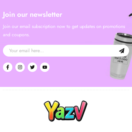
Join our newsletter
Join our email subscription now to get updates on promotions
and coupons.